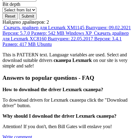
Bit depth
Reset
Submit
Найдено драйверов:
2
Скачать драйвер для Lexmark XM1145
Выпущен: 09.02.2021
Версия: 5.7.0
Размер: 542 MB
Windows XP
Скачать драйвер
для Lexmark XC8160
Выпущен: 22.05.2017
Версия: 3.4.1
Размер: 417 MB
Ubuntu
This is PATTERN text. Language variables are used. Select and
download suitable drivers
сканера Lexmark
on our site is very
simple and safe!
Answers to popular questions - FAQ
How to download the driver Lexmark сканера?
To download drivers for Lexmark сканера click the "Download
driver" button.
Why should I download the driver Lexmark сканера?
Attention! If you don't, then Bill Gates will enslave you!
Write comment