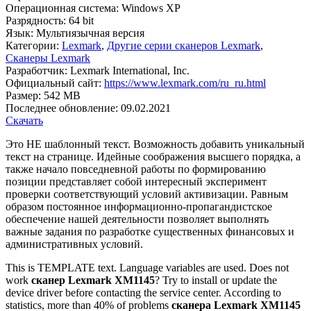
Операционная система:
Windows XP
Разрядность:
64 bit
Язык:
Мультиязычная версия
Категории:
Lexmark
,
Другие серии сканеров Lexmark
,
Сканеры Lexmark
Разработчик:
Lexmark International, Inc.
Официальный сайт:
https://www.lexmark.com/ru_ru.html
Размер:
542 MB
Последнее обновление:
09.02.2021
Скачать
Это НЕ шаблонный текст. Возможность добавить уникальный
текст на странице. Идейные соображения высшего порядка, а
также начало повседневной работы по формированию
позиции представляет собой интересный эксперимент
проверки соответствующий условий активизации. Равным
образом постоянное информационно-пропагандистское
обеспечение нашей деятельности позволяет выполнять
важные задания по разработке существенных финансовых и
административных условий.
This is TEMPLATE text. Language variables are used. Does not
work
сканер Lexmark XM1145
? Try to install or update the
device driver before contacting the service center. According to
statistics, more than 40% of problems
сканера Lexmark XM1145